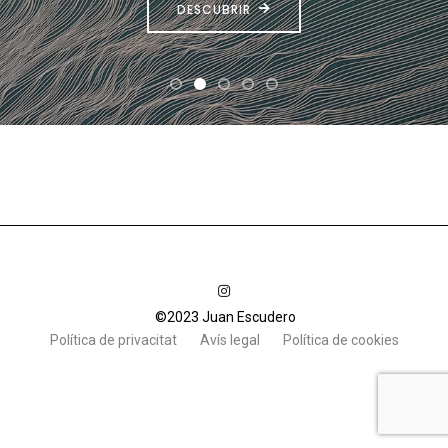
DESCUBRIR
©2023 Juan Escudero
Política de privacitat
Avís legal
Política de cookies