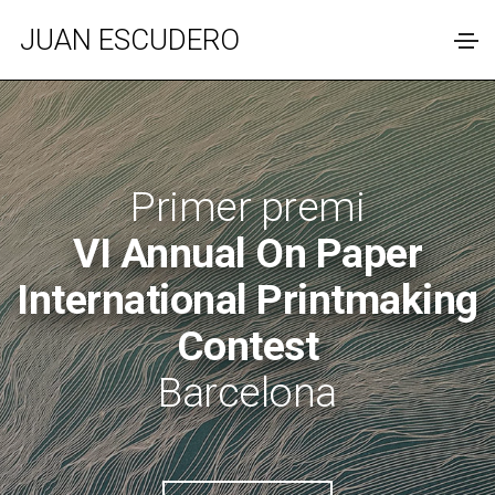
JUAN ESCUDERO
Primer premi
VI Annual On Paper
International Printmaking
Contest
Barcelona