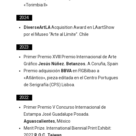
«Torimbia II»
2024:
DiverseArtLA
Acquisition Award en LAartShow
por el Museo “Arte al Límite”. Chile
2023:
Primer Premio XVIII Premio Internacional de Arte
Gráfico
Jesús Núñez. Betanzos.
A Coruña, Spain
Premio adquisición
BBVA
en FIGBilbao a
«Atlántico», pieza editada en el Centro Portugues
de Serigrafía (CPS) Lisboa.
2022:
Primer Premio V Concurso Internacional de
Estampa José Guadalupe Posada.
Aguascalientes
, México
Merit Prize. International Biennial Print Exhibit:
2022
R.O.C. Taiwan