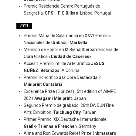
Premio Residencia Centro Portugués de
Serigrafía,
CPS – FIG Bilbao
. Lisboa, Portugal
2021:
Premio María de Salamanca en XXVI Premios
Nacionales de Grabado.
Marbella.
Mención de Honor en IX Bienal Iberoamericana de
Obra Gráfica «
Ciudad de Cáceres
«
Accesit. Premio Int. de Arte Gráfico
JESUS
NUÑEZ. Betanzos.
A Coruña
Premio Honorífico a la Obra Destacada 2
Miniprint Cantabria
Excellence Prize (5 prizes) . 5th edition of AIMPE
2021
Awagami Miniprint
. Japan
Segundo Premio de grabado. 26th DA DUN Fine
Arts Exhibition.
Taichung City
, Taiwan
Primer Premio. XIX Deutsche Internationale
Grafik-Triennale Frenchen
. Germany
Anne and Ron Edwards Relief Prize.
Inkmasters