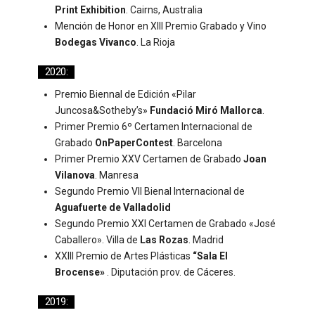
Print Exhibition
. Cairns, Australia
Mención de Honor en XIII Premio Grabado y Vino
Bodegas Vivanco
. La Rioja
2020:
Premio Biennal de Edición «Pilar
Juncosa&Sotheby’s»
Fundació Miró Mallorca
.
Primer Premio 6º Certamen Internacional de
Grabado
OnPaperContest
. Barcelona
Primer Premio XXV Certamen de Grabado
Joan
Vilanova
. Manresa
Segundo Premio VII Bienal Internacional de
Aguafuerte de Valladolid
Segundo Premio XXI Certamen de Grabado «José
Caballero». Villa de
Las Rozas
. Madrid
XXIII Premio de Artes Plásticas
“Sala El
Brocense»
. Diputación prov. de Cáceres.
2019: