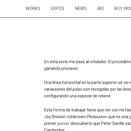
WORKS
EXPOS
NEWS
BIO
BUY WO
En esta serie me pasé al rotulador. El procedim
ganando precisión.
Una línea horizontal en la parte superior se va 
variaciones del pulso son recogidas por las lí
configurando una especie de relieve.
Esta forma de trabajar tiene que ver con mi fas
Joy Division «Unknown Pleasures» que es una g
primer
pulsar
descubierto que Peter Saville sa
Cambridge.