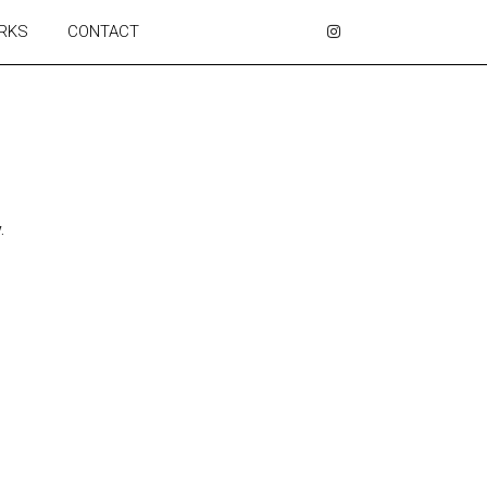
RKS
CONTACT
.