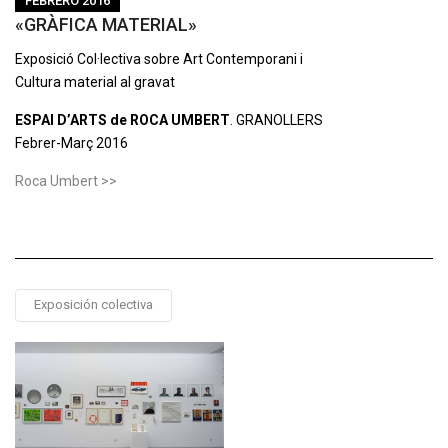
FEBRERO 2016
«GRÀFICA MATERIAL»
Ex
p
osició Col·lectiva sobre Art Contem
p
orani i
Cultura material al gravat
ESPAI D’ARTS de ROCA UMBERT
. GRANOLLERS
Febrer-Març 2016
Roca Umbert >>
Exposición colectiva