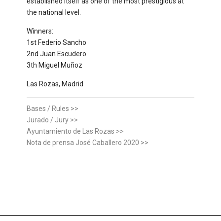
established itself as one of the most prestigious at
the national level.
Winners:
1st Federio Sancho
2nd Juan Escudero
3th Miguel Muñoz
Las Rozas, Madrid
Bases / Rules >>
Jurado / Jury >>
Ayuntamiento de Las Rozas >>
Nota de prensa José Caballero 2020 >>