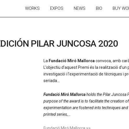
WORKS
EXPOS
NEWS
BIO
BUY WO
EDICIÓN PILAR JUNCOSA 2020
La
Fundació Miró Mallorca
convoca, amb caràc
L’objectiu d’aquest Premi és la realització d’un 
investigació i l’experimentació de tècniques i pro
seriada…
Fundació Miró Mallorca
holds the Pilar Juncosa 
purpose of the award is to facilitate the creation 
experimentation are fostered into techniques and 
printed series,…
Fundació Miró Mallorca >>