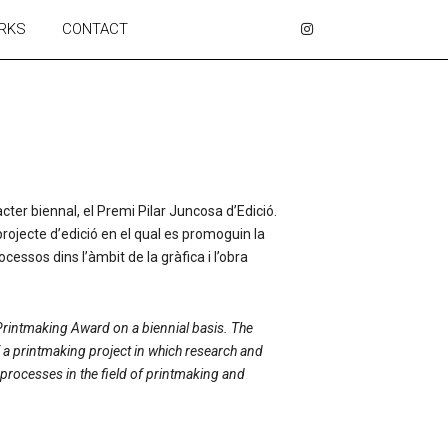
RKS
CONTACT
ter biennal, el Premi Pilar Juncosa d’Edició.
projecte d’edició en el qual es promoguin la
cessos dins l’àmbit de la gràfica i l’obra
Printmaking Award on a biennial basis. The
of a printmaking project in which research and
processes in the field of printmaking and