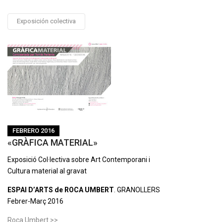
Exposición colectiva
FEBRERO 2016
«GRÀFICA MATERIAL»
Ex
p
osició Col·lectiva sobre Art Contem
p
orani i
Cultura material al gravat
ESPAI D’ARTS de ROCA UMBERT
. GRANOLLERS
Febrer-Març 2016
Roca Umbert >>